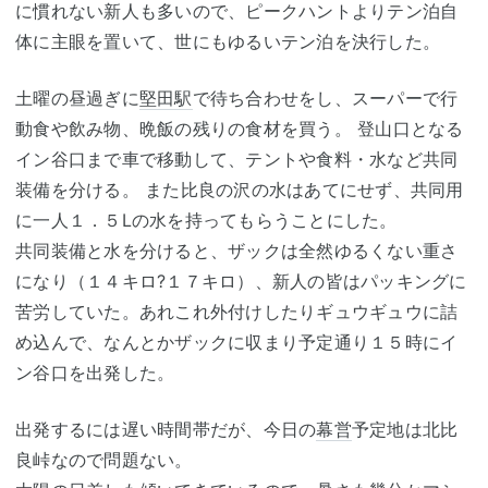
に慣れない新人も多いので、ピークハントよりテン泊自
体に主眼を置いて、世にもゆるいテン泊を決行した。
土曜の昼過ぎに
堅田駅
で待ち合わせをし、スーパーで行
動食や飲み物、晩飯の残りの食材を買う。 登山口となる
イン谷口まで車で移動して、テントや食料・水など共同
装備を分ける。 また比良の沢の水はあてにせず、共同用
に一人１．５Lの水を持ってもらうことにした。
共同装備と水を分けると、ザックは全然ゆるくない重さ
になり（１４キロ?１７キロ）、新人の皆はパッキングに
苦労していた。あれこれ外付けしたりギュウギュウに詰
め込んで、なんとかザックに収まり予定通り１５時にイ
ン谷口を出発した。
出発するには遅い時間帯だが、今日の
幕営
予定地は北比
良峠なので問題ない。