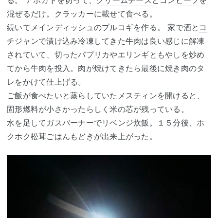
混ぜるだけ。クラッカーに載せて食べる。
続いてメインディッシュのプルコギを作る。 家で酒と
コ
チジャン
で漬け込み冷凍してきた牛肉は良い感じに解凍
されていて、切ったパプリカやエリンギともやしを炒め
てから牛肉を投入。肉が焼けてきたら最後に焼き肉のタ
レをかけて仕上げる。
ご飯が食べたいと蒸らしていたメスティンを開けると、
固形燃料が小さかったらしく米の芯が残っている。
水を足してガスバーナーでリベンジ炊飯。１５分後、ホ
クホク松茸ごはんもどきが出来上がった。