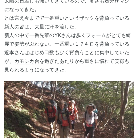
太陽の日差しも傾いてきているので、暑さも幾分かマシ
になってきた。
とは言え今までで一番重いというザックを背負っている
新人の皆は、大量に汗を流した。
新人の中で一番先輩のYKさんは歩くフォームがとても綺
麗で姿勢がぶれない。一番重い１７キロを背負っている
近本さんははじめ口数も少く背負うことに集中していた
が、
カモシカ
台を過ぎたあたりから重さに慣れて笑顔も
見られるようになってきた。