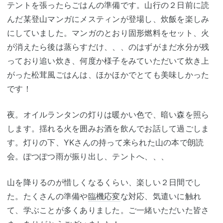
テントを張ったらごはんの準備です。山行の２日前に読
んだ某登山マンガにメスティンが登場し、炊飯を楽しみ
にしていました。マンガのとおり固形燃料をセット、火
が消えたら後は蒸らすだけ、、、のはずがまだ水分が残
っており追い炊き、何度か様子をみていただいて炊き上
がった松茸風ごはんは、ほかほかでとても美味しかった
です！
夜。オイルランタンの灯りは暖かい色で、暗い森を照ら
します。揺れる火を囲みお酒を飲んでお話して過ごしま
す。灯りの下、YKさんの持って来られた山の本で朗読
会。ぽつぽつ雨が振り出し、テントへ、、、
山を降りるのが惜しくなるくらい、楽しい２日間でし
た。たくさんの準備や
臨機応変
な対応、気遣いに触れ
て、学ぶことが多くありました。ご一緒いただいた皆さ