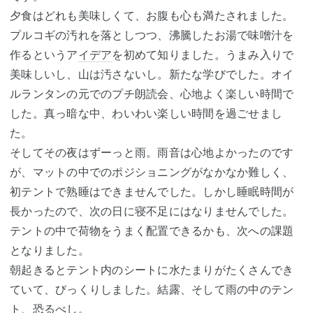
夕食はどれも美味しくて、お腹も心も満たされました。
プルコギの汚れを落としつつ、沸騰したお湯で味噌汁を
作るというア
イデア
を初めて知りました。うまみ入りで
美味しいし、山は汚さないし。新たな学びでした。オイ
ルランタンの元でのプチ朗読会、心地よく楽しい時間で
した。真っ暗な中、わいわい楽しい時間を過ごせまし
た。
そしてその夜はずーっと雨。雨音は心地よかったのです
が、マットの中でのポジショニングがなかなか難しく、
初テントで熟睡はできませんでした。しかし睡眠時間が
長かったので、次の日に寝不足にはなりませんでした。
テントの中で荷物をうまく配置できるかも、次への課題
となりました。
朝起きるとテント内のシートに水たまりがたくさんでき
ていて、びっくりしました。結露、そして雨の中のテン
ト、恐るべし。