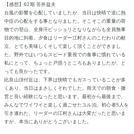
【感想】62期 筈井益夫
台風の影響を心配していましたが、当日は快晴で逆に
熱
中症
の心配をする事となりました。そこそこの重量の荷
物での登山、全身汗ビッショリとなりながらも全員無事
目的地に到着。夕食はリーダー江村さんのこだわりの献
立、とても美味しくそして楽しく頂くことができまし
た。野外ではいつもスピード重視での食事に慣れている
私にとって、ちょっと戸惑うところもありましたが、と
っても良かったです。
比良山頂付近は、下界は快晴でもガスっていることが多
くあり、当日はまさしくそれでした。雨天での朝食・撤
営と良い経験になったと思います。最初から最後まで、
みんなでワイワイと楽しく過ごせたユル泊。初心者5人を
引き連れた、リーダーの江村さんは大変だったと思いま
すが、本当にありがとうございました。