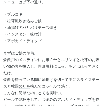
メニューは以下の通り。
・プルコギ
・松茸風炊き込みご飯
・油揚げのパリパリチーズ焼き
・インスタント味噌汁
・アボカド・ディップ
まずはご飯の準備。
炊飯用のメスティンにお米２合とエリンギと松茸のお吸
い物の素を投入し、固形燃料に点火。あとはほっておく
だけ。
炊飯を待っている間に油揚げを切って中にスライスチー
ズと韓国
のりを
挟んでコッヘルで焼く。
こんなに簡単なのにとても美味い。
ビールで乾杯をして、つまみのアボカド・ディップを作
る。 アボカドを切って、
クリームチーズ
とコン
ビーフ
を