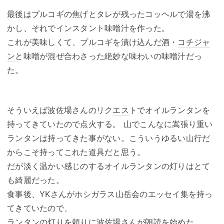
最後はプルコギの焦げとタレが残ったコッヘルで湯を沸
かし、それでインスタント味噌汁を作った。
これが美味しくて、プルコギを漬け込んだ酒・
コチジャ
ン
と味噌が混ぜ合わさった絶妙な味わいの味噌汁だっ
た。
そういえば波佐場さんのリク
エス
トでオイルランタンを
持ってきていたので点火する。 山でこんなに嵩張り重い
ランタンは持ってきた事がない。こういうゆるい山行だ
からこそ持ってこれた道具だと思う。
だが淡く温かい感じのするオイルランタンの灯りはとて
も綺麗だった。
食事後、YKさんがホシガラス山岳会のエッセイ集を持っ
てきていたので、
ランタンの灯りを頼りに波佐場さんが朗読を始めた。