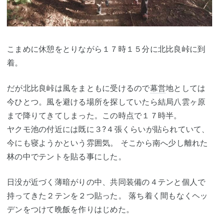
こまめに休憩をとりながら１７時１５分に北比良峠に到
着。
だが北比良峠は風をまともに受けるので
幕営
地としては
今ひとつ。風を避ける場所を探していたら結局八雲ヶ原
まで降りてきてしまった。この時点で１７時半。
ヤクモ池の付近には既に３?４張くらいが貼られていて、
今にも寝ようかという雰囲気。 そこから南へ少し離れた
林の中でテントを貼る事にした。
日没が近づく薄暗がりの中、共同装備の４テンと個人で
持ってきた２テンを２つ貼った。 落ち着く間もなくヘッ
デンをつけて晩飯を作りはじめた。