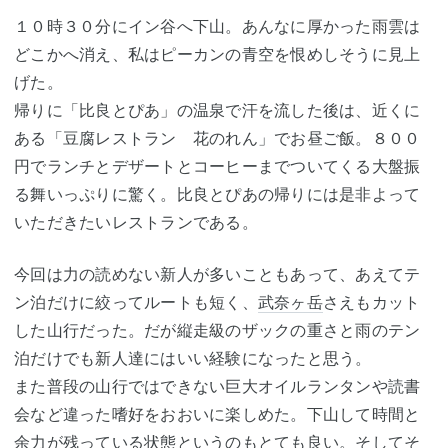
１０時３０分にイン谷へ下山。あんなに厚かった雨雲は
どこかへ消え、私はピーカンの青空を恨めしそうに見上
げた。
帰りに「比良とぴあ」の温泉で汗を流した後は、近くに
ある「豆腐レストラン 花のれん」でお昼ご飯。８００
円でランチとデザートとコーヒーまでついてくる大盤振
る舞いっぷりに驚く。比良とぴあの帰りには是非よって
いただきたいレストランである。
今回は力の読めない新人が多いこともあって、あえてテ
ン泊だけに絞ってルートも短く、
武奈ヶ岳
さえもカット
した山行だった。だが縦走級のザックの重さと雨のテン
泊だけでも新人達にはいい経験になったと思う。
また普段の山行ではできない巨大オイルランタンや読書
会など違った嗜好をおおいに楽しめた。下山して時間と
余力が残っている状態というのもとても良い。そしてそ