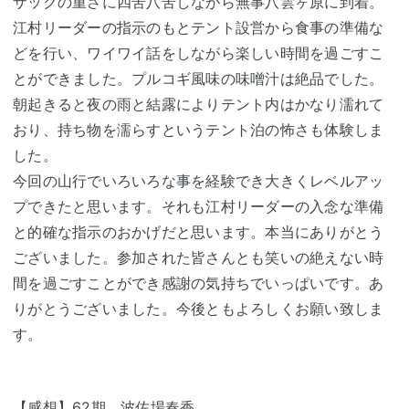
ザックの重さに四苦八苦しながら無事八雲ヶ原に到着。
江村リーダーの指示のもとテント設営から食事の準備な
どを行い、ワイワイ話をしながら楽しい時間を過ごすこ
とができました。プルコギ風味の味噌汁は絶品でした。
朝起きると夜の雨と結露によりテント内はかなり濡れて
おり、持ち物を濡らすというテント泊の怖さも体験しま
した。
今回の山行でいろいろな事を経験でき大きくレベルアッ
プできたと思います。それも江村リーダーの入念な準備
と的確な指示のおかげだと思います。本当にありがとう
ございました。参加された皆さんとも笑いの絶えない時
間を過ごすことができ感謝の気持ちでいっぱいです。あ
りがとうございました。今後ともよろしくお願い致しま
す。
【感想】62期 波佐場春香