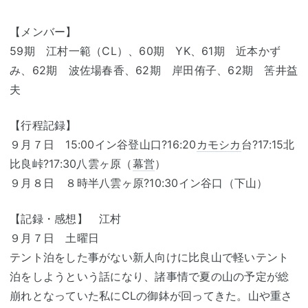
【メンバー】
59期 江村一範（CL）、60期 YK、61期 近本かず
み、62期 波佐場春香、62期 岸田侑子、62期 筈井益
夫
【行程記録】
９月７日 15:00イン谷登山口?16:20
カモシカ
台?17:15北
比良峠?17:30八雲ヶ原（
幕営
）
９月８日 ８時半八雲ヶ原?10:30イン谷口（下山）
【記録・感想】 江村
９月７日 土曜日
テント泊をした事がない新人向けに比良山で軽いテント
泊をしようという話になり、諸事情で夏の山の予定が総
崩れとなっていた私にCLの御鉢が回ってきた。山や重さ