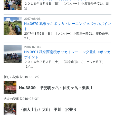
２０１８年８月５日（日） 【メンバー】 小泉賀奈子(CL)、田
辺…
2017-08-06
No.3679 武奈ヶ岳ボッカトレーニング ※ボッカポイン
ト
2017年8月6日（日） 【メンバー】小西幸一郎CL、藤松奈美、
YT、…
2016-07-03
No.3601 武奈西南稜ボッカトレーニング登山 ※ボッカ
ポイント
２０１６年７月３日（土） 【武奈山頂にて、ボッカ終了）
【メ…
新しい記事
(2019-09-25)
No.3809 甲斐駒ヶ岳・仙丈ヶ岳・栗沢山
過去の記事
(2019-08-31)
〈個人山行〉大山 甲川 沢登り